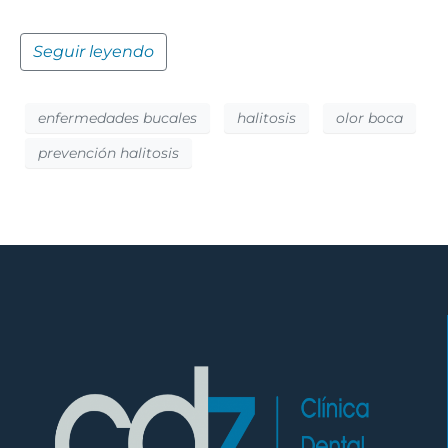
Seguir leyendo
enfermedades bucales
halitosis
olor boca
prevención halitosis