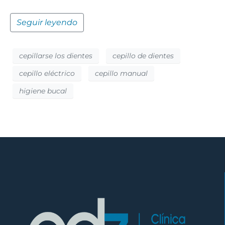
Seguir leyendo
cepillarse los dientes
cepillo de dientes
cepillo eléctrico
cepillo manual
higiene bucal