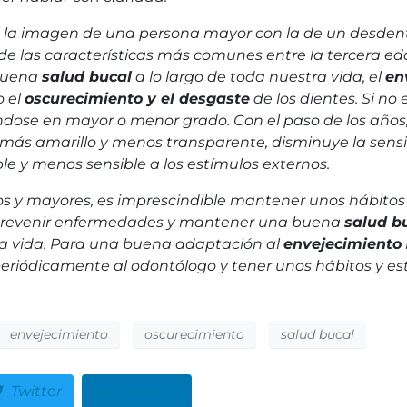
 la imagen de una persona mayor con la de un desdentad
de las características más comunes entre la tercera e
buena
salud bucal
a lo largo de toda nuestra vida, el
en
 el
oscurecimiento y el desgaste
de los dientes. Si no 
dose en mayor o menor grado. Con el paso de los años
más amarillo y menos transparente, disminuye la sensib
e y menos sensible a los estímulos externos.
s y mayores, es imprescindible mantener unos hábitos d
prevenir enfermedades y mantener una buena
salud b
a vida. Para una buena adaptación al
envejecimiento
 periódicamente al odontólogo y tener unos hábitos y est
envejecimiento
oscurecimiento
salud bucal
Twitter
LinkedIn