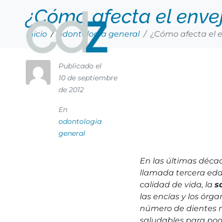
¿Cómo afecta el envej
Inicio
odontologia general
¿Cómo afecta el e
Publicado el
10 de septiembre
de 2012
En
odontologia
general
En las últimas déca
llamada tercera eda
calidad de vida, la
s
las encías y los ór
número de dientes n
saludables para pod