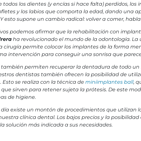
odos los dientes (y encías si hace falta) perdidos, lo
ofletes y los labios que comporta la edad, dando una 
l. Y esto supone un cambio radical: volver a comer, habl
ivos podemos afirmar que la rehabilitación con implant
drera
ha revolucionado el mundo de la odontología. La u
la cirugía permite colocar los implantes de la forma men
isma intervención para conseguir una sonrisa que pare
 también permiten recuperar la dentadura de todo un
stros dentistas también ofrecen la posibilidad de utiliz
s
. Esto se realiza con la técnica de
miniimplantes ball
, 
 que sirven para retener sujeta la prótesis. De este mo
eas de higiene.
n día existe un montón de procedimientos que utilizan l
nuestra clínica dental. Los bajos precios y la posibilid
la solución más indicada a sus necesidades.