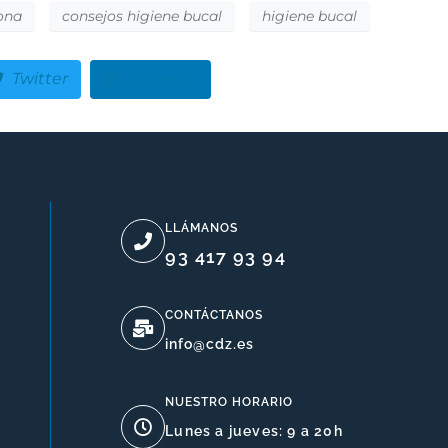
lona
consejos higiene bucal
higiene bucal
Twitter
LinkedIn
LLÁMANOS
93 417 93 94
CONTÁCTANOS
info@cdz.es
NUESTRO HORARIO
Lunes a jueves: 9 a 20h