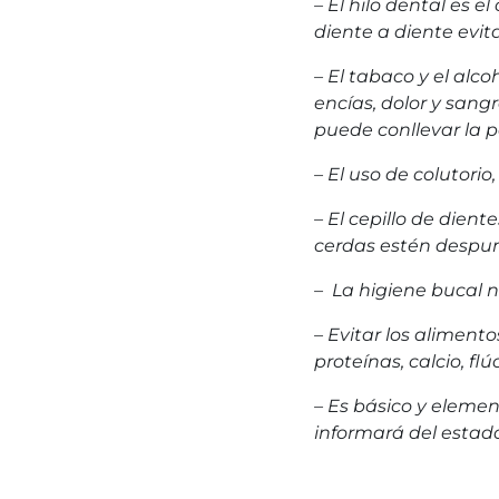
– El hilo dental es 
diente a diente evita
– El tabaco y el alc
encías, dolor y sang
puede conllevar la p
– El uso de colutori
– El cepillo de die
cerdas estén despu
– La higiene bucal n
– Evitar los aliment
proteínas, calcio, f
– Es básico y element
informará del estado