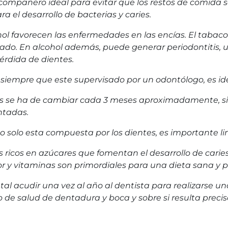
el compañero ideal para evitar que los restos de comida
ra el desarrollo de bacterias y caries.
ohol favorecen las enfermedades en las encías. El tabaco
rado. En alcohol además, puede generar periodontitis, 
érdida de dientes.
o, siempre que este supervisado por un odontólogo, es i
ntes se ha de cambiar cada 3 meses aproximadamente, si
ntadas.
o solo esta compuesta por los dientes, es importante li
os ricos en azúcares que fomentan el desarrollo de carie
lúor y vitaminas son primordiales para una dieta sana y
al acudir una vez al año al dentista para realizarse una 
 de salud de dentadura y boca y sobre si resulta prec