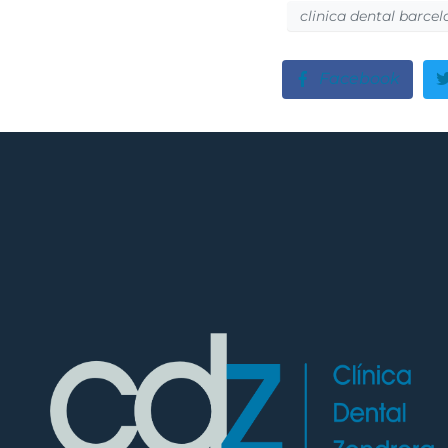
clinica dental barce
Facebook